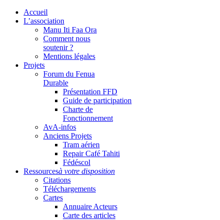
Accueil
L’association
Manu Iti Faa Ora
Comment nous
soutenir ?
Mentions légales
Projets
Forum du Fenua
Durable
Présentation FFD
Guide de participation
Charte de
Fonctionnement
AvA-infos
Anciens Projets
Tram aérien
Repair Café Tahiti
Fédéscol
Ressources
à votre disposition
Citations
Téléchargements
Cartes
Annuaire Acteurs
Carte des articles