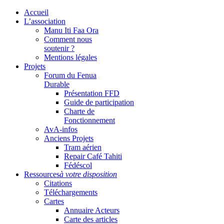
Accueil
L’association
Manu Iti Faa Ora
Comment nous
soutenir ?
Mentions légales
Projets
Forum du Fenua
Durable
Présentation FFD
Guide de participation
Charte de
Fonctionnement
AvA-infos
Anciens Projets
Tram aérien
Repair Café Tahiti
Fédéscol
Ressources
à votre disposition
Citations
Téléchargements
Cartes
Annuaire Acteurs
Carte des articles